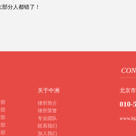
大部分人都错了！
CON
关于中洲
北京市
务部
010-
律所简介
务部
律所荣誉
务部
专业团队
www.bj
务部
联系我们
务部
加入我们