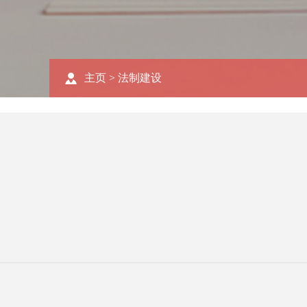
主页
>
法制建设