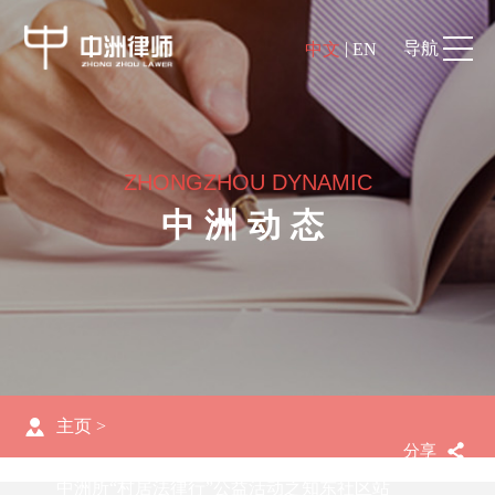
|
导航
中文
EN
ZHONGZHOU DYNAMIC
中洲动态
主页
>
分享
中洲所“村居法律行”公益活动之知东社区站