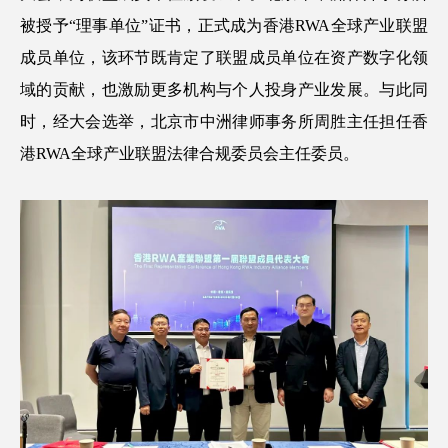
被授予“理事单位”证书，正式成为香港RWA全球产业联盟
成员单位，该环节既肯定了联盟成员单位在资产数字化领
域的贡献，也激励更多机构与个人投身产业发展。与此同
时，经大会选举，北京市中洲律师事务所周胜主任担任香
港RWA全球产业联盟法律合规委员会主任委员。